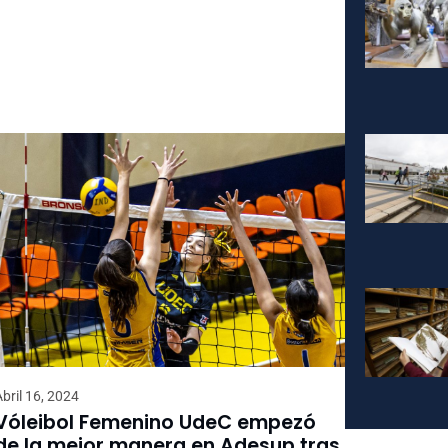
Abril 16, 2024
Vóleibol Femenino UdeC empezó
de la mejor manera en Adesup tras