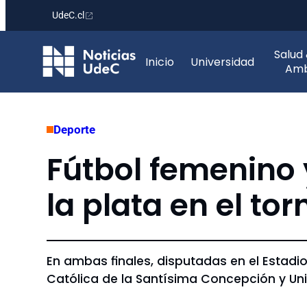
UdeC.cl
Saltar
Salud
al
Inicio
Universidad
Amb
contenido
Deporte
Fútbol femenino
la plata en el t
En ambas finales, disputadas en el Estadi
Católica de la Santísima Concepción y Uni