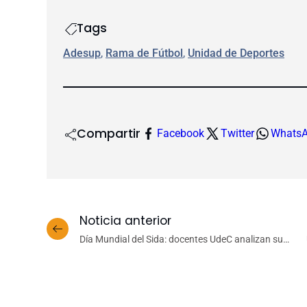
Tags
Adesup
, 
Rama de Fútbol
, 
Unidad de Deportes
Compartir
Facebook
Twitter
Whats
Noticia anterior
Día Mundial del Sida: docentes UdeC analizan su
diagnóstico, tratamiento y la importancia de la
prevención