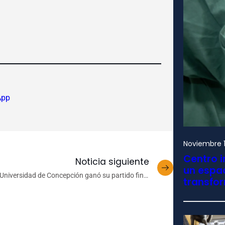
App
Noviembre 1
Centro i
Noticia siguiente
un espac
Universidad de Concepción ganó su partido final
transfo
de fase regular y ya piensa en playoffs