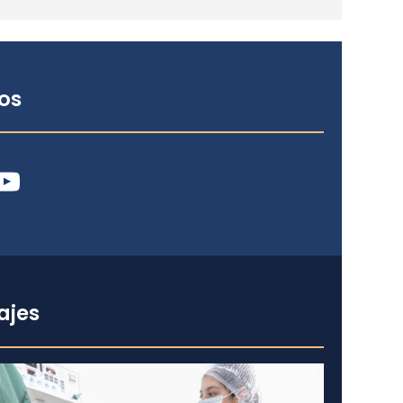
os
ube
ajes