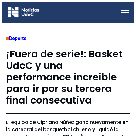
Saltar
al
contenido
Deporte
¡Fuera de serie!: Basket
UdeC y una
performance increíble
para ir por su tercera
final consecutiva
El equipo de Cipriano Núñez ganó nuevamente en
la catedral del basquetbol chileno y liquidó la