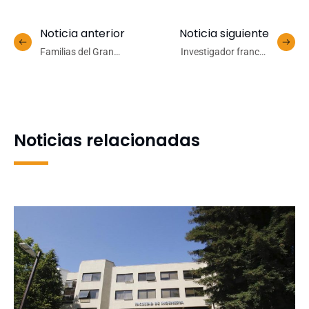
Noticia anterior
Noticia siguiente
Familias del Gran
Investigador francés
Concepción ovacionaron a
finaliza estadía en la UdeC
talentos del folklor escolar
marcada por
y universitario en Teatro
colaboraciones en
UdeC
biomedicina y geociencias
Noticias relacionadas