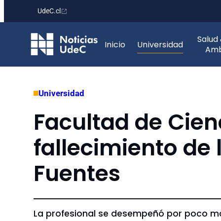
UdeC.cl
Saltar
Salud
al
Inicio
Universidad
Amb
contenido
Universidad
Facultad de Cien
fallecimiento de 
Fuentes
La profesional se desempeñó por poco más