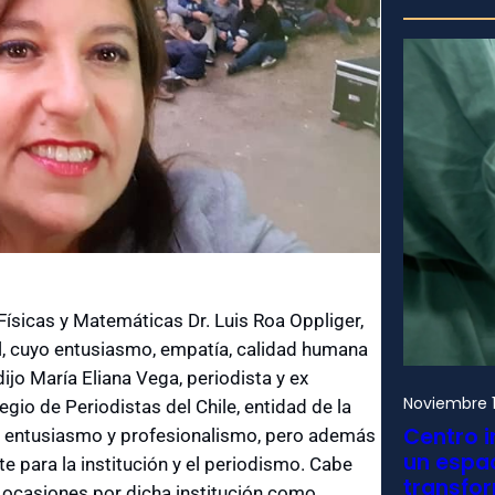
 Físicas y Matemáticas Dr. Luis Roa Oppliger,
l, cuyo entusiasmo, empatía, calidad humana
jo María Eliana Vega, periodista y ex
Noviembre 1
gio de Periodistas del Chile, entidad de la
Centro i
an entusiasmo y profesionalismo, pero además
un espac
te para la institución y el periodismo. Cabe
transfo
 ocasiones por dicha institución como