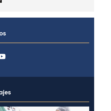
os
ube
ajes