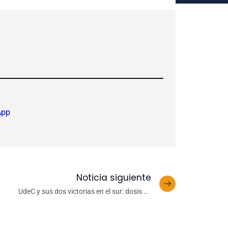
App
Noticia siguiente
UdeC y sus dos victorias en el sur: dosis de
confianza para enfrentar las cinco finales
venideras