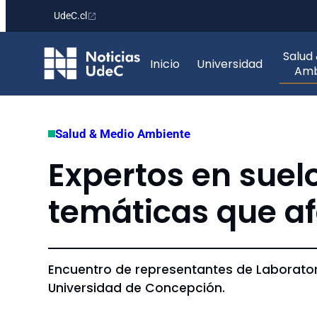
UdeC.cl
Saltar
Salud
al
Inicio
Universidad
Amb
contenido
Salud & Medio Ambiente
Expertos en suelo
temáticas que afe
Encuentro de representantes de Laboratori
Universidad de Concepción.