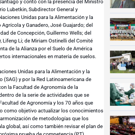
Santiago y contó con la presencia del Ministro
rio Lubetkin, Subdirector General y
Naciones Unidas para la Alimentación y la
io Agrícola y Ganadero, José Guajardo; del
idad de Concepción, Guillermo Wells; del
, Lifeng Li; de Miriam Ostinelli del Comité
nta de la Alianza por el Suelo de América
rtos internacionales en materia de suelos.
aciones Unidas para la Alimentación y la
ro (SAG) y por la Red Latinoamericana de
on la Facultad de Agronomía de la
entro de la serie de actividades que se
a Facultad de Agronomía y los 70 años que
o como objetivo actualizar los conocimientos
a armonización de metodologías que los
ala global, así como también revisar el plan de
la próxima prueba de competencia (PT)