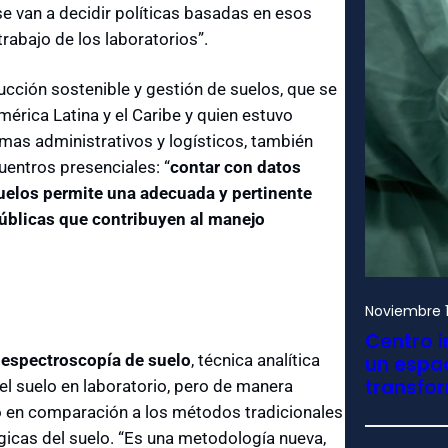
se van a decidir políticas basadas en esos
trabajo de los laboratorios”.
ucción sostenible y gestión de suelos, que se
érica Latina y el Caribe y quien estuvo
emas administrativos y logísticos, también
uentros presenciales: “
contar con datos
suelos permite una adecuada y pertinente
úblicas que contribuyen al manejo
Noviembre 1
Centro i
a
espectroscopía de suelo
, técnica analítica
un espac
transfo
el suelo en laboratorio, pero de manera
zo en comparación a los métodos tradicionales
gicas del suelo. “Es una metodología nueva,