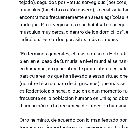
tejado), seguidos por Rattus norvegicus (pericote,
musculus (lauchita o ratón casero), lo cual varía t
encontramos frecuentemente en áreas agrícolas, en
bodegas; R. norvegicus es más habitual en acequi
musculus muy cerca, o dentro de los domicilios”, e
indicó cuáles son los parásitos más comunes.
“En términos generales, el más común es Heteraki
bien, en el caso de S. muris, a nivel mundial se h
en humanos, en general es de poco interés en salu
particulares los que han llevado a estas situacion
(nombre técnico para decir gusanos) que más se 
es Rodentolepis nana, el que en algún momento fue
frecuente en la población humana en Chile; no obst
disminución en la frecuencia de infección humana 
Otro helminto, de acuerdo con lo manifestado por 
tomar un rol importante en su reservorio es Trichin