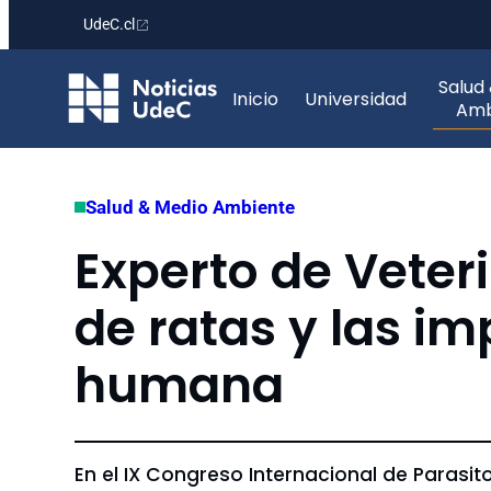
UdeC.cl
Saltar
Salud
al
Inicio
Universidad
Amb
contenido
Salud & Medio Ambiente
Experto de Veteri
de ratas y las im
humana
En el IX Congreso Internacional de Parasi