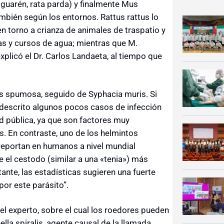
 guarén, rata parda) y finalmente Mus
ambién según los entornos. Rattus rattus lo
 torno a crianza de animales de traspatio y
as y cursos de agua; mientras que M.
xplicó el Dr. Carlos Landaeta, al tiempo que
s spumosa, seguido de Syphacia muris. Si
an descrito algunos pocos casos de infección
d pública, ya que son factores muy
es. En contraste, uno de los helmintos
reportan en humanos a nivel mundial
 el cestodo (similar a una «tenia») más
ante, las estadísticas sugieren una fuerte
por este parásito”.
el experto, sobre el cual los roedores pueden
ella spiralis, agente causal de la llamada