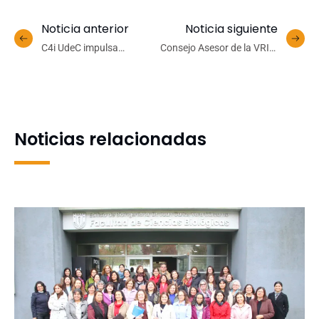
Noticia anterior
Noticia siguiente
C4i UdeC impulsa
Consejo Asesor de la VRIM
modernización
proyecta segundo
tecnológica de empresa
semestre con foco en
maderera con red de
fortalecimiento de la
conectividad y monitoreo
Vinculación con el Medio
inteligente
Noticias relacionadas