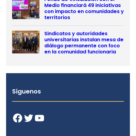
Medio financiará 49 iniciativas
con impacto en comunidades y
territorios
Sindicatos y autoridades
universitarias instalan mesa de
diálogo permanente con foco
en la comunidad funcionaria
Síguenos
Facebook
Twitter
YouTube