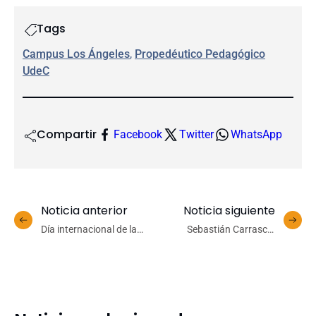
Tags
Campus Los Ángeles
, 
Propedéutico Pedagógico
UdeC
Compartir
Facebook
Twitter
WhatsApp
Noticia anterior
Noticia siguiente
Día internacional de la
Sebastián Carrasco:
Papa releva el aporte
«UdeC tiene mucha más
nutricional y productivo
experiencia de cara a esta
del cultivo presente en
serie final»
más de 150 países