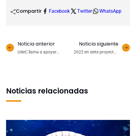
Compartir
Facebook
Twitter
WhatsApp
Noticia anterior
Noticia siguiente
UdeC llama a apoyar
2022 en siete proyectos
iniciativa constitucional
para la
que defina estándar de lo
internacionalización de la
público y garantice
UdeC
financiamiento a planteles
que lo cumplan
Noticias relacionadas