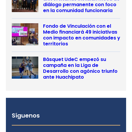
diálogo permanente con foco
en la comunidad funcionaria
Fondo de Vinculación con el
Medio financiará 49 iniciativas
con impacto en comunidades y
territorios
Básquet UdeC empezó su
campaña en la Liga de
Desarrollo con agónico triunfo
ante Huachipato
Síguenos