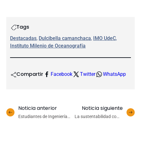
Tags
Destacadas
, 
Dulcibella camanchaca
, 
IMO UdeC
, 
Instituto Milenio de Oceanografía
Compartir
Facebook
Twitter
WhatsApp
Noticia anterior
Noticia siguiente
Estudiantes de Ingeniería
La sustentabilidad como
Civil Matemática UdeC
fachada: Cómo identificar
realizarán estadía de
y combatir el
investigación en Estados
greenwashing en las