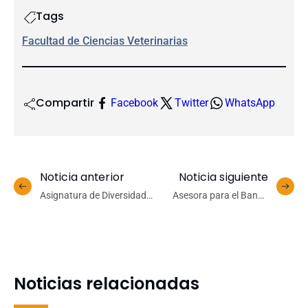
Tags
Facultad de Ciencias Veterinarias
Compartir
Facebook
Twitter
WhatsApp
Noticia anterior
Noticia siguiente
Asignatura de Diversidad
Asesora para el Banco
Animal realizó salida a
Mundial y ONU dictará
terreno a Cocholgüe
clase magistral sobre
innovación Técnico
Profesional en el IPVG
Noticias relacionadas