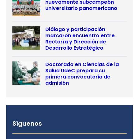
nuevamente subcampeón
universitario panamericano
Diálogo y participación
marcaron encuentro entre
Rectoría y Dirección de
Desarrollo Estratégico
Doctorado en Ciencias de la
Salud UdeC prepara su
primera convocatoria de
admisión
Síguenos