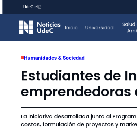
UdeC.cl
Saltar
Salud
al
Inicio
Universidad
Amb
contenido
Humanidades & Sociedad
Estudiantes de I
emprendedoras e
La iniciativa desarrollada junto al Progr
costos, formulación de proyectos y marketi