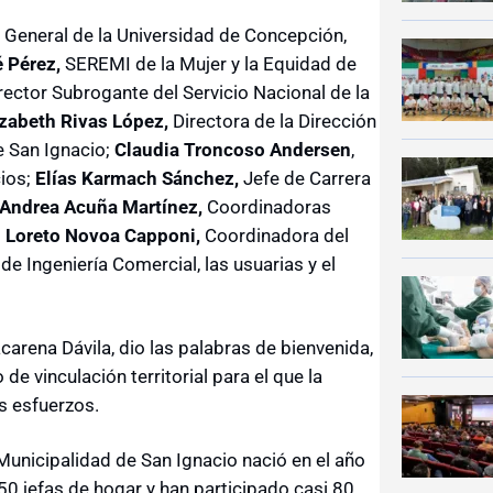
a General de la Universidad de Concepción,
 Pérez,
SEREMI de la Mujer y la Equidad de
irector Subrogante del Servicio Nacional de la
izabeth Rivas López,
Directora de la Dirección
e San Ignacio;
Claudia Troncoso Andersen
,
cios;
Elías Karmach Sánchez,
Jefe de Carrera
 Andrea Acuña Martínez,
Coordinadoras
;
Loreto Novoa Capponi,
Coordinadora del
 Ingeniería Comercial, las usuarias y el
arena Dávila, dio las palabras de bienvenida,
de vinculación territorial para el que la
s esfuerzos.
 Municipalidad de San Ignacio nació en el año
50 jefas de hogar y han participado casi 80