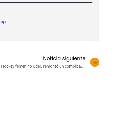
App
Noticia siguiente
Hockey femenino UdeC remontó un complicado
duelo frente a Concepción Country Club y sigue
invicto en la Liga Biobío