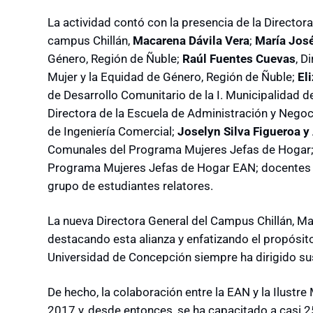
La actividad contó con la presencia de la Director
campus Chillán,
Macarena Dávila Vera
;
María José
Género, Región de Ñuble;
Raúl Fuentes Cuevas
, D
Mujer y la Equidad de Género, Región de Ñuble;
El
de Desarrollo Comunitario de la I. Municipalidad d
Directora de la Escuela de Administración y Nego
de Ingeniería Comercial;
Joselyn Silva Figueroa y
Comunales del Programa Mujeres Jefas de Hogar
Programa Mujeres Jefas de Hogar EAN; docentes de
grupo de estudiantes relatores.
La nueva Directora General del Campus Chillán, Mac
destacando esta alianza y enfatizando el propósito 
Universidad de Concepción siempre ha dirigido su
De hecho, la colaboración entre la EAN y la Ilustre
2017 y, desde entonces, se ha capacitado a casi 2