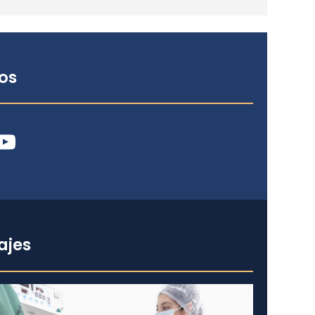
os
ube
ajes