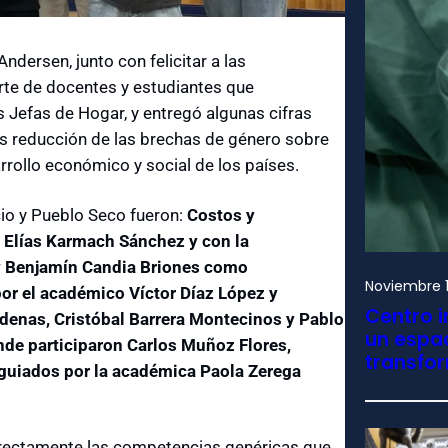
ndersen, junto con felicitar a las
porte de docentes y estudiantes que
s Jefas de Hogar, y entregó algunas cifras
as reducción de las brechas de género sobre
arrollo económico y social de los países.
cio y Pueblo Seco fueron:
Costos y
 Elías Karmach Sánchez y con la
 y Benjamín Candia Briones como
Noviembre 1
por el académico Víctor Díaz López y
Centro i
enas, Cristóbal Barrera Montecinos y Pablo
un espac
nde participaron Carlos Muñoz Flores,
transfo
 guiados por la académica Paola Zerega
irectamente las competencias genéricas que