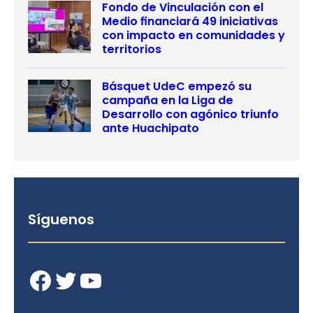
Fondo de Vinculación con el
Medio financiará 49 iniciativas
con impacto en comunidades y
territorios
Básquet UdeC empezó su
campaña en la Liga de
Desarrollo con agónico triunfo
ante Huachipato
Síguenos
Facebook
Twitter
YouTube