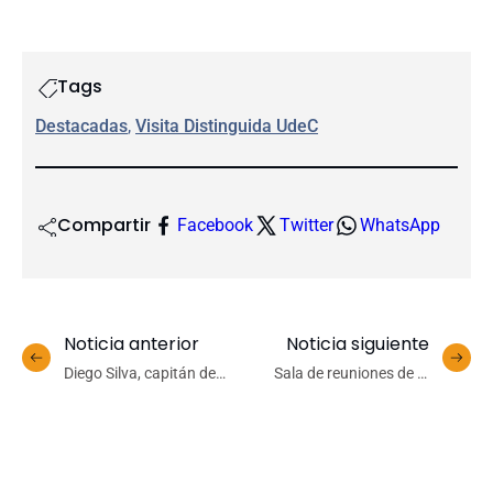
Tags
Destacadas
, 
Visita Distinguida UdeC
Compartir
Facebook
Twitter
WhatsApp
Noticia anterior
Noticia siguiente
Diego Silva, capitán de
Sala de reuniones de la
Básquet UdeC:
Facultad de Cs.
«Confiamos en jugar con
Ambientales UdeC fue
la Casa del Deporte a
nombrada en honor a la
tope»
exacadémica Dra. María
Mardones