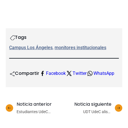
Tags
Campus Los Ángeles
, 
monitores institucionales
Compartir
Facebook
Twitter
WhatsApp
Noticia anterior
Noticia siguiente
Estudiantes UdeC
UDT UdeC alista
representarán a Chile en
producción del primer litro
los Juegos Mundiales
de combustible de