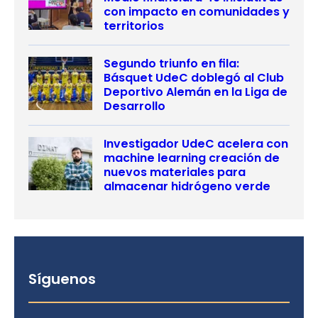
con impacto en comunidades y
territorios
Segundo triunfo en fila:
Básquet UdeC doblegó al Club
Deportivo Alemán en la Liga de
Desarrollo
Investigador UdeC acelera con
machine learning creación de
nuevos materiales para
almacenar hidrógeno verde
Síguenos