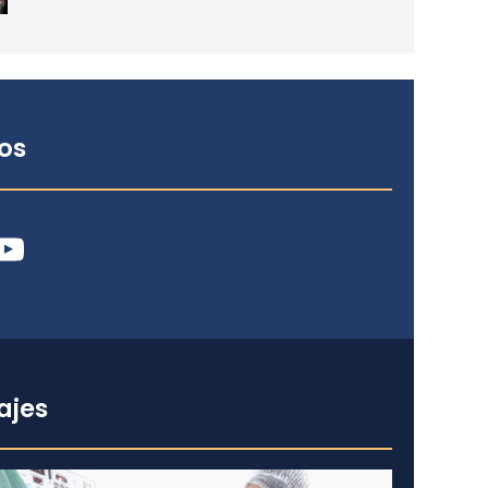
os
ube
ajes