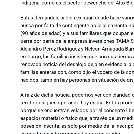
indígena, como es el sector pewenche del Alto Bio
Estas demandas, si bien existían desde hace vari
nunca por falta de contingente policial en Santa Bá
(90 años de edad) y a sus familiares que ocupan e
tierra por parte de la empresa inversiones TAMA S.
Alejandro Pérez Rodríguez y Nelson Arriagada Burgo
embargo, las familias insisten que son sus tierras
renovada noticia del desalojo deja en evidencia la 
familias enteras con, como dijo el vocero de la co
nacidos, también hay personas en situación de di
A raíz de dicha noticia, podemos ver con claridad
territorio siguen operando hoy en día. Estos pro
porque se encuentran velados por el concepto libe
espacio) material o físico que, a través de un medio
posesión inscrita, es solo por medio de la inscrip
se puede tener la propiedad sobre un predio.