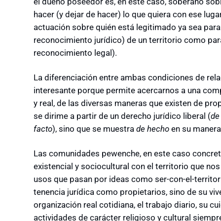
el dueño poseedor es, en este caso, soberano sob
hacer (y dejar de hacer) lo que quiera con ese lug
actuación sobre quién está legitimado ya sea par
reconocimiento jurídico) de un territorio como pa
reconocimiento legal).
La diferenciación entre ambas condiciones de relac
interesante porque permite acercarnos a una comp
y real, de las diversas maneras que existen de pro
se dirime a partir de un derecho jurídico liberal (
de
facto
), sino que se muestra
de hecho
en su manera 
Las comunidades pewenche, en este caso concreto,
existencial y sociocultural con el territorio que n
usos que pasan por ideas como ser-con-el-territorio
tenencia jurídica como propietarios, sino de su vi
organización real cotidiana, el trabajo diario, su c
actividades de carácter religioso y cultural siempr