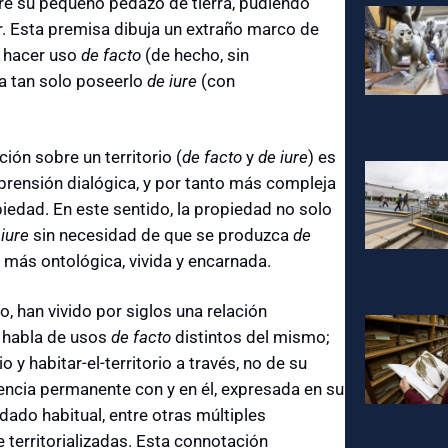
re su pequeño pedazo de tierra, pudiendo
ar. Esta premisa dibuja un extraño marco de
a hacer uso
de facto
(de hecho, sin
ra tan solo poseerlo
de iure
(con
ión sobre un territorio (
de facto
y
de
iure
) es
rensión dialógica, y por tanto más compleja
piedad. En este sentido, la propiedad no solo
 iure
sin necesidad de que se produzca
de
más ontológica, vivida y encarnada.
 han vivido por siglos una relación
os habla de usos
de
facto
distintos del mismo;
 y habitar-el-territorio a través, no de su
vencia permanente con y en él, expresada en su
uidado habitual, entre otras múltiples
e territorializadas. Esta connotación