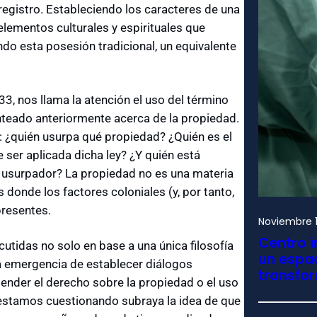
egistro. Estableciendo los caracteres de una
lementos culturales y espirituales que
endo esta posesión tradicional, un equivalente
633, nos llama la atención el uso del término
nteado anteriormente acerca de la propiedad.
te: ¿quién usurpa qué propiedad? ¿Quién es el
e ser aplicada dicha ley? ¿Y quién está
o usurpador? La propiedad no es una materia
 donde los factores coloniales (y, por tanto,
presentes.
Noviembre 1
Centro i
cutidas no solo en base a una única filosofía
un espac
la emergencia de establecer diálogos
transfo
ntender el derecho sobre la propiedad o el uso
í estamos cuestionando subraya la idea de que