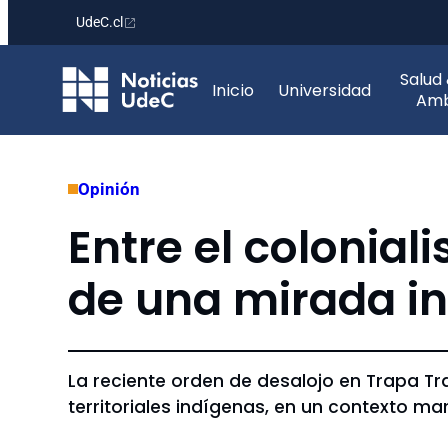
UdeC.cl
Saltar
Salud
al
Inicio
Universidad
Amb
contenido
Opinión
Entre el colonia
de una mirada in
La reciente orden de desalojo en Trapa Tr
territoriales indígenas, en un contexto m