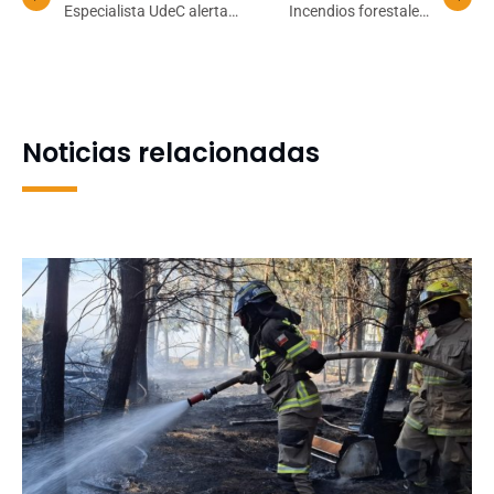
Especialista UdeC alerta
Incendios forestales,
sobre incendios más
comunidad universitaria y
complejos y llama a
rol público de la UdeC
promover una cultura del
fuego
Noticias relacionadas