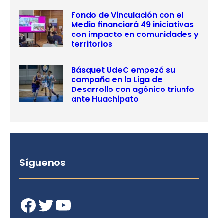
Fondo de Vinculación con el
Medio financiará 49 iniciativas
con impacto en comunidades y
territorios
Básquet UdeC empezó su
campaña en la Liga de
Desarrollo con agónico triunfo
ante Huachipato
Síguenos
Facebook
Twitter
YouTube