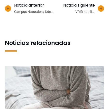
Noticia anterior
Noticia siguiente
Campus Naturaleza UdeC:
VRID habilita
avances que marcaron un
postulaciones al concurso
año de conservación y
interno de Postdoctorado
educación ambiental
2025
Noticias relacionadas