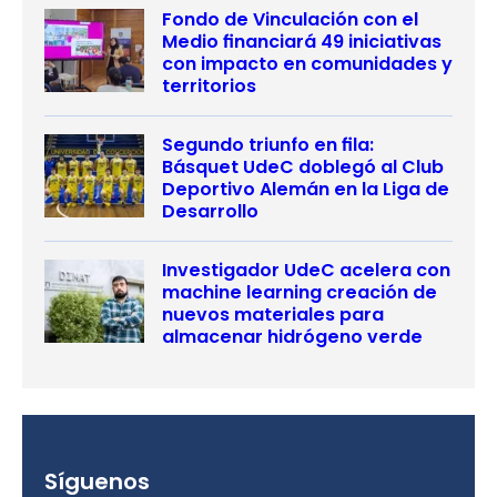
Fondo de Vinculación con el
Medio financiará 49 iniciativas
con impacto en comunidades y
territorios
Segundo triunfo en fila:
Básquet UdeC doblegó al Club
Deportivo Alemán en la Liga de
Desarrollo
Investigador UdeC acelera con
machine learning creación de
nuevos materiales para
almacenar hidrógeno verde
Síguenos