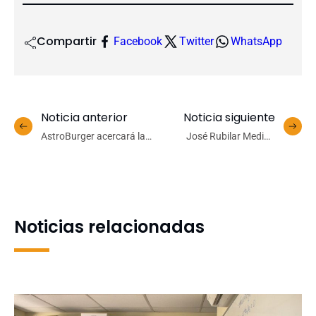
Compartir
Facebook
Twitter
WhatsApp
Noticia anterior
Noticia siguiente
AstroBurger acercará la
José Rubilar Medina
astronomía a la
asume como nuevo
comunidad con ciclo
Director del Departamento
gratuito de charlas en San
de Artes Plásticas
Pedro de la Paz
Noticias relacionadas