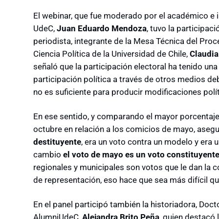
El webinar, que fue moderado por el académico e 
UdeC,
Juan Eduardo Mendoza
, tuvo la participac
periodista, integrante de la Mesa Técnica del Pro
Ciencia Política de la Universidad de Chile,
Claudia
señaló que la participación electoral ha tenido una
participación política a través de otros medios deb
no es suficiente para producir modificaciones políti
En ese sentido, y comparando el mayor porcentaje 
octubre en relación a los comicios de mayo, asegur
destituyente
, era un voto contra un modelo y era 
cambio
el voto de mayo es un voto constituyent
regionales y municipales son votos que le dan la c
de representación, eso hace que sea más difícil que
En el panel participó también la historiadora, Do
AlumniUdeC,
Alejandra Brito Peña
, quien destacó 