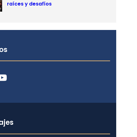
raíces y desafíos
os
ube
ajes