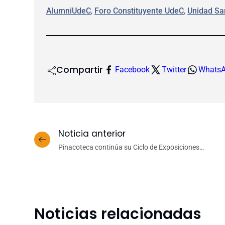
AlumniUdeC
, 
Foro Constituyente UdeC
, 
Unidad Sa
Compartir
Facebook
Twitter
Whats
Noticia anterior
Pinacoteca continúa su Ciclo de Exposiciones
Internacionales con “Enjoy” del artista belga Cédric
Ballarati
Noticias relacionadas