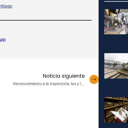
ntiago
App
Noticia siguiente
Reconocimiento a la trayectoria: las y los
integrantes de la Comunidad UdeC que cumplen
25 o 30 años de servicio