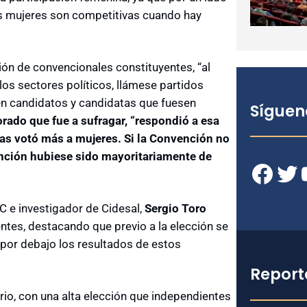
las mujeres son competitivas cuando hay
ión de convencionales constituyentes, “al
los sectores políticos, llámese partidos
en candidatos y candidatas que fuesen
Síguen
orado que fue a sufragar, “respondió a esa
tas votó más a mujeres. Si la Convención no
ención hubiese sido mayoritariamente de
Facebook
Twitter
YouT
C e investigador de Cidesal,
Sergio Toro
ientes, destacando que previo a la elección se
por debajo los resultados de estos
Report
io, con una alta elección que independientes