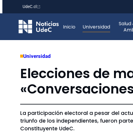
UdeC.cl
Saltar
Salud
al
Inicio
Universidad
Amb
contenido
Universidad
Elecciones de ma
«Conversaciones
La participación electoral a pesar del actu
triunfo de los independientes, fueron par
Constituyente UdeC.