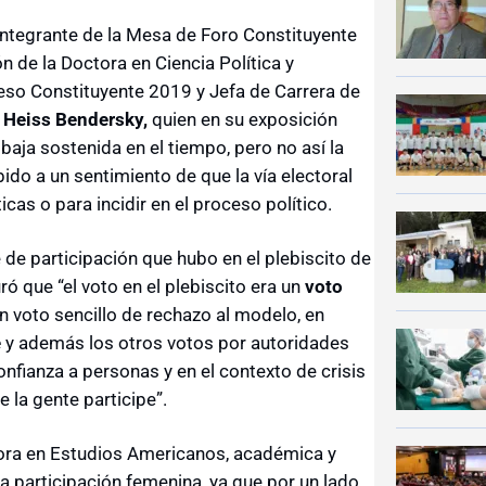
integrante de la Mesa de Foro Constituyente
ión de la Doctora en Ciencia Política y
ceso Constituyente 2019 y Jefa de Carrera de
 Heiss Bendersky,
quien en su exposición
 baja sostenida en el tiempo, pero no así la
ido a un sentimiento de que la vía electoral
cas o para incidir en el proceso político.
de participación que hubo en el plebiscito de
ó que “el voto en el plebiscito era un
voto
un voto sencillo de rechazo al modelo, en
e
y además los otros votos por autoridades
onfianza a personas y en el contexto de crisis
 la gente participe”.
ctora en Estudios Americanos, académica y
la participación femenina, ya que por un lado