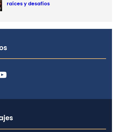
raíces y desafíos
os
ube
ajes