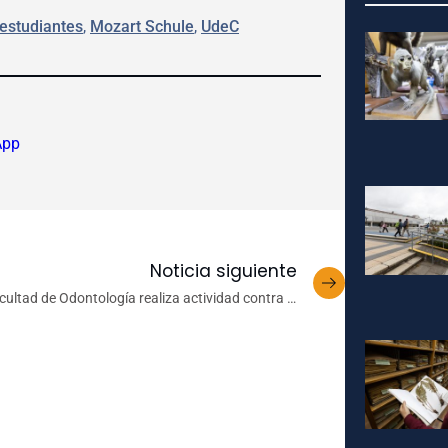
estudiantes
, 
Mozart Schule
, 
UdeC
App
Noticia siguiente
cultad de Odontología realiza actividad contra el
cáncer oral en comuna de Trehuaco