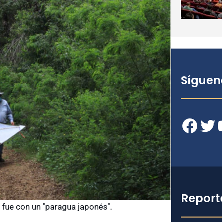
Síguen
Facebook
Twitter
YouT
Report
 fue con un "paragua japonés".