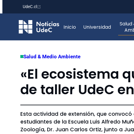
UdeC.cl
Saltar
Salud
al
Inicio
Universidad
Amb
contenido
Salud & Medio Ambiente
«El ecosistema q
de taller UdeC e
Esta actividad de extensión, que convocó 
estudiantes de la Escuela Luis Alfredo Mu
Zoología, Dr. Juan Carlos Ortiz, junto a 