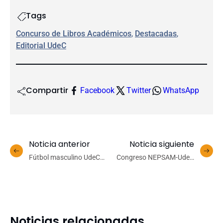
Tags
Concurso de Libros Académicos
, 
Destacadas
, 
Editorial UdeC
Compartir
Facebook
Twitter
WhatsApp
Noticia anterior
Noticia siguiente
Fútbol masculino UdeC
Congreso NEPSAM-UdeC
ganó su grupo en el
abordará los desafíos
Campeonato Nacional
actuales de la salud
Universitario de Copiapó
mental con mirada
interdisciplinaria
Noticias relacionadas