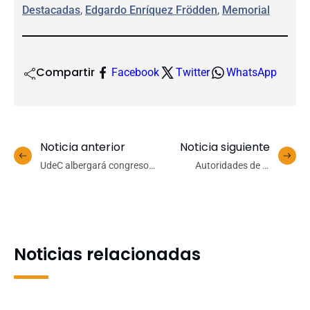
Destacadas
, 
Edgardo Enríquez Frödden
, 
Memorial
Compartir
Facebook
Twitter
WhatsApp
Noticia anterior
Noticia siguiente
UdeC albergará congreso
Autoridades de la
regional que abordará
Universidad de
factores biológicos de la
Concepción desayunaron
drogadicción
con estudiantes
destacados en la PAES
Noticias relacionadas