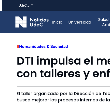
UdeC.cl
Saltar
Salud
al
Inicio
Universidad
Amb
contenido
Humanidades & Sociedad
DTI impulsa el m
con talleres y e
El taller organizado por la Dirección de 
busca mejorar los procesos internos de la