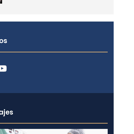
os
ube
ajes