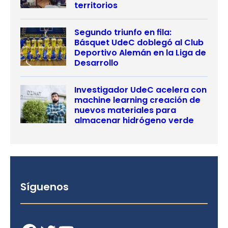
territorios
Segundo triunfo en fila:
Básquet UdeC doblegó al Club
Deportivo Alemán en la Liga de
Desarrollo
Investigador UdeC acelera con
machine learning creación de
nuevos materiales para
almacenar hidrógeno verde
Síguenos