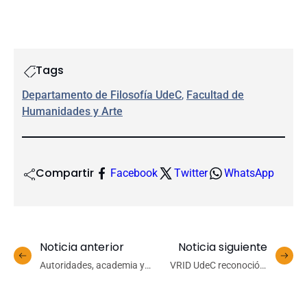
Tags
Departamento de Filosofía UdeC
, 
Facultad de
Humanidades y Arte
Compartir
Facebook
Twitter
WhatsApp
Noticia anterior
Noticia siguiente
Autoridades, academia y
VRID UdeC reconoció a
comunidades dialogan
mentoras y mentores por
sobre los desafíos de la
su apoyo a investigadores