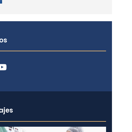
os
ube
ajes