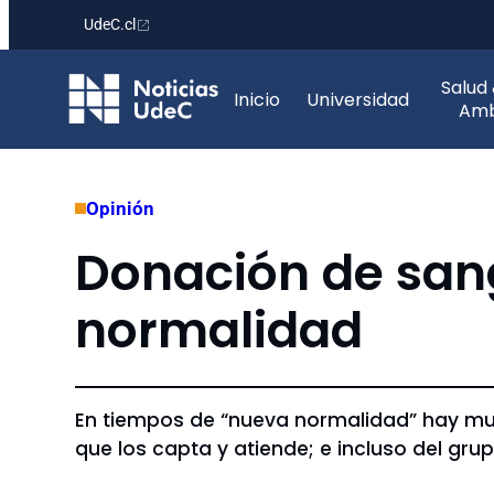
UdeC.cl
Saltar
Salud
al
Inicio
Universidad
Amb
contenido
Opinión
Donación de san
normalidad
En tiempos de “nueva normalidad” hay muc
que los capta y atiende; e incluso del gru