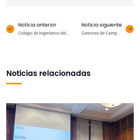
Noticia anterior
Noticia siguiente
Colegio de Ingenieros del
Gestores de Campus
Biobío reconocerá aporte
Chillán valoran
de once ingenieras civiles
positivamente despliegue
de la UdeC
de MAQ on Tour
Noticias relacionadas