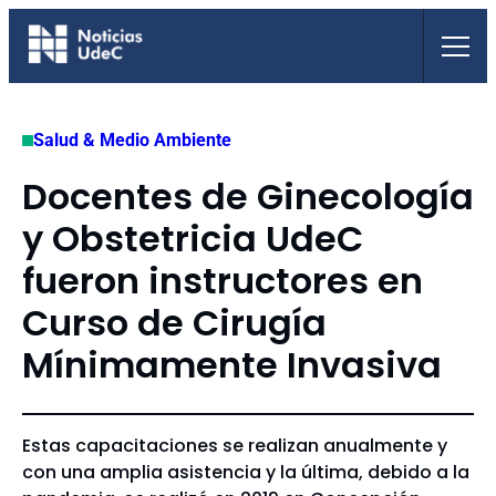
Saltar
al
contenido
Salud & Medio Ambiente
Docentes de Ginecología
y Obstetricia UdeC
fueron instructores en
Curso de Cirugía
Mínimamente Invasiva
Estas capacitaciones se realizan anualmente y
con una amplia asistencia y la última, debido a la