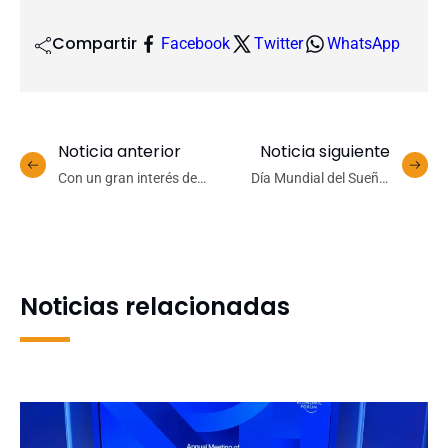
Compartir
Facebook
Twitter
WhatsApp
Noticia anterior
Noticia siguiente
Con un gran interés de
Día Mundial del Sueño:
estudiantes: Vóleibol UdeC
Dormir mal nos trae
inició prueba masiva de
repercusiones físicas y
jugadores para nutrir a su
emocionales
selección universitaria
Noticias relacionadas