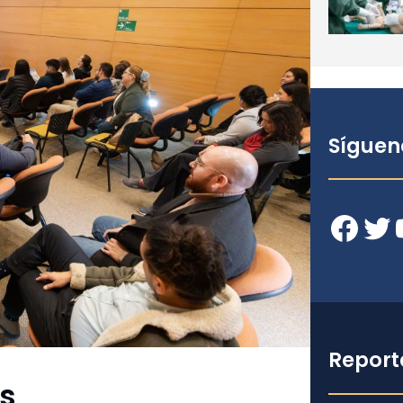
Síguen
Facebook
Twitter
YouT
Report
s