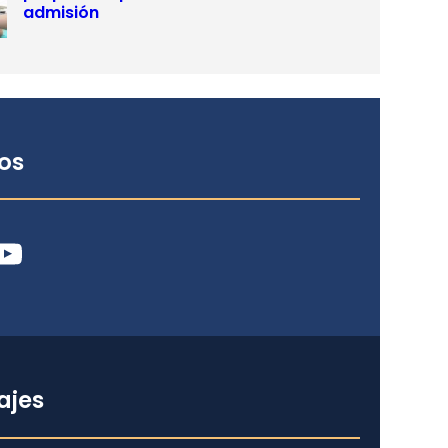
admisión
os
ube
ajes