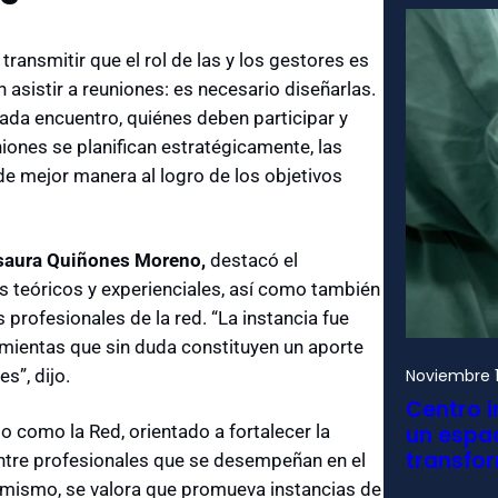
ransmitir que el rol de las y los gestores es
 asistir a reuniones: es necesario diseñarlas.
 cada encuentro, quiénes deben participar y
iones se planifican estratégicamente, las
e mejor manera al logro de los objetivos
saura Quiñones Moreno,
destacó el
s teóricos y experienciales, así como también
 profesionales de la red. “La instancia fue
mientas que sin duda constituyen un aporte
s”, dijo.
Noviembre 1
Centro i
o como la Red, orientado a fortalecer la
un espac
transfo
ntre profesionales que se desempeñan en el
Asimismo, se valora que promueva instancias de