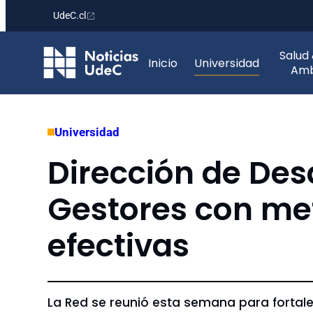
UdeC.cl
Saltar
Salud
al
Inicio
Universidad
Amb
contenido
Universidad
Dirección de Desa
Gestores con me
efectivas
La Red se reunió esta semana para fortale