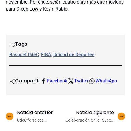
noviembre. Por ende, serán cuatro días más que movidos
para Diego Low y Kevin Rubio.
Tags
Básquet UdeC
, 
FIBA
, 
Unidad de Deportes
Compartir
Facebook
Twitter
WhatsApp
Noticia anterior
Noticia siguiente
UdeC fortalece
Colaboración Chile–Suecia
colaboración con
impulsa nuevas