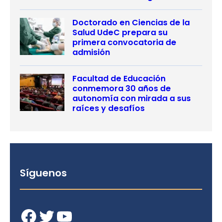
Doctorado en Ciencias de la
Salud UdeC prepara su
primera convocatoria de
admisión
Facultad de Educación
conmemora 30 años de
autonomía con mirada a sus
raíces y desafíos
Síguenos
Facebook
Twitter
YouTube