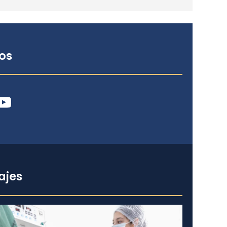
os
ube
ajes