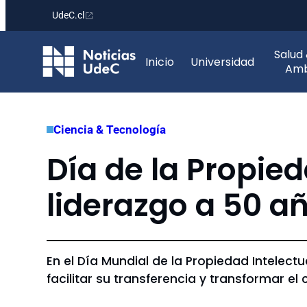
UdeC.cl
Saltar
Salud
al
Inicio
Universidad
Amb
contenido
Ciencia & Tecnología
Día de la Propied
liderazgo a 50 a
En el Día Mundial de la Propiedad Intelec
facilitar su transferencia y transformar el