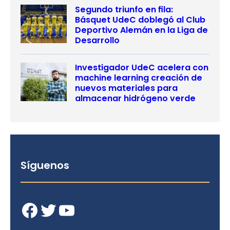
Segundo triunfo en fila:
Básquet UdeC doblegó al Club
Deportivo Alemán en la Liga de
Desarrollo
Investigador UdeC acelera con
machine learning creación de
nuevos materiales para
almacenar hidrógeno verde
Síguenos
Facebook
Twitter
YouTube