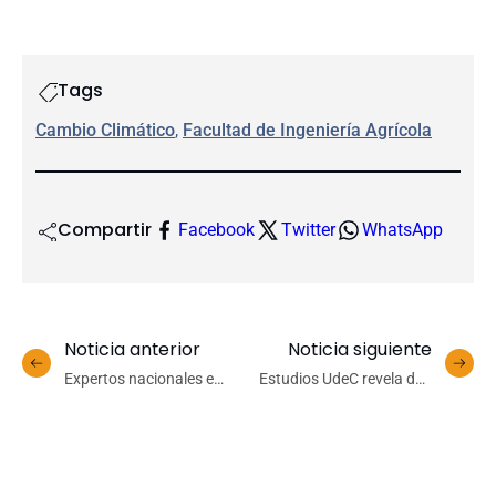
Tags
Cambio Climático
, 
Facultad de Ingeniería Agrícola
Compartir
Facebook
Twitter
WhatsApp
Noticia anterior
Noticia siguiente
Expertos nacionales e
Estudios UdeC revela dos
internacionales analizan
nuevas especies del hongo
alternativas para
Morchella en Chile
potenciar la eficiencia
hídrica en la agricultura
local y global