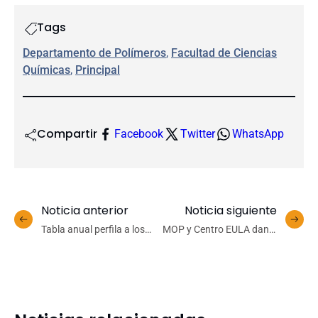
Tags
Departamento de Polímeros
, 
Facultad de Ciencias
Químicas
, 
Principal
Compartir
Facebook
Twitter
WhatsApp
Noticia anterior
Noticia siguiente
Tabla anual perfila a los
MOP y Centro EULA dan a
principales candidatos del
conocer el estado de salud
Interfacultades UdeC en
de 28 lagos de Chile
ambas divisiones