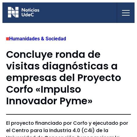
Saltar
al
contenido
Humanidades & Sociedad
Concluye ronda de
visitas diagnósticas a
empresas del Proyecto
Corfo «Impulso
Innovador Pyme»
El proyecto financiado por Corfo y ejecutado por
el Centro para la Industria 4.0 (C4i) de la