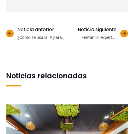
Noticia anterior
Noticia siguiente
¿Cómo se usa la IA para
Fentanilo: expertos
conocer el océano?
advierten falta de
Especialista dictó
conciencia sobre la
seminario en la
peligrosidad de drogas
Universidad de
opioides
Concepción
Noticias relacionadas