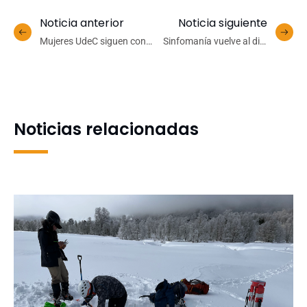
Noticia anterior
Noticia siguiente
Mujeres UdeC siguen con
Sinfomanía vuelve al dial
su racha imparable en el
con Quique Neira: “Chile
básquetbol nacional
viene hace mucho tiempo
buscando ser escuchado”
Noticias relacionadas