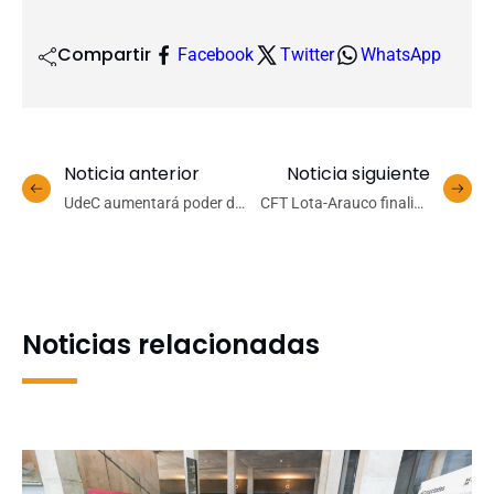
Compartir
Facebook
Twitter
WhatsApp
Noticia anterior
Noticia siguiente
UdeC aumentará poder de
CFT Lota-Arauco finaliza
cómputo para estudiar el
ejecución de exitoso
universo
programa IP-CFT 2030
Noticias relacionadas