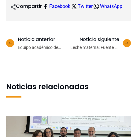
Compartir
Facebook
Twitter
WhatsApp
Noticia anterior
Noticia siguiente
Equipo académico de
Leche materna: Fuente de
Medicina UdeC participa
elementos protectores de
en Copaem 2025 realizada
inmunidad y equilibrio
en Ecuador
microbiano
Noticias relacionadas