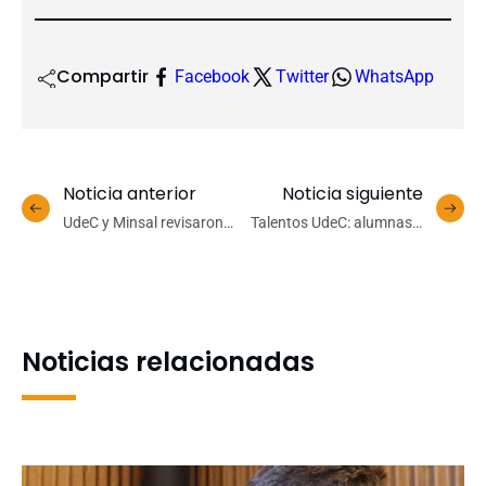
Compartir
Facebook
Twitter
WhatsApp
Noticia anterior
Noticia siguiente
UdeC y Minsal revisaron
Talentos UdeC: alumnas y
avances de investigación
alumnos comparten su
en salud mental para
trabajo con la comunidad
proyectar políticas
en feria de aprendizaje
públicas
Noticias relacionadas