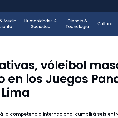
 & Medio
Humanidades &
Ciencia &
Cultura
iente
Sociedad
Tecnología
ativas, vóleibol ma
o en los Juegos Pa
e Lima
rá la competencia internacional cumplirá seis ent