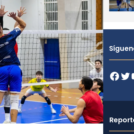
Síguen
Facebook
Twitter
YouT
Report