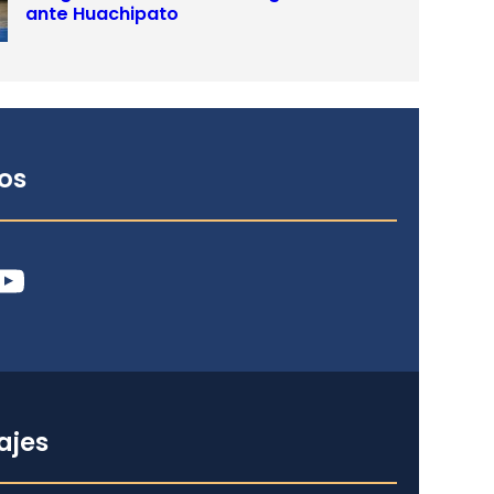
ante Huachipato
os
ube
ajes