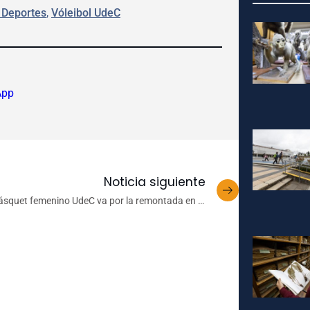
 Deportes
, 
Vóleibol UdeC
App
Noticia siguiente
ásquet femenino UdeC va por la remontada en la
serie semifinal de la Liga Nacional