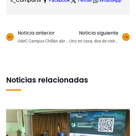
Compartir
Facebook
Twitter
WhatsApp
Noticia anterior
Noticia siguiente
UdeC Campus Chillán abre
Uno en casa, dos de visita:
convocatoria nacional de
Fin de semana cargado de
Artes Visuales 2026-2027
acción para el básquetbol
UdeC
Noticias relacionadas