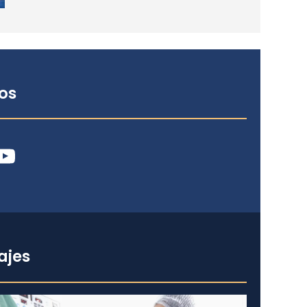
os
ube
ajes