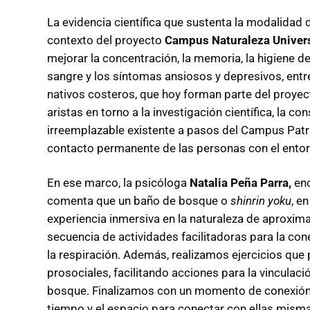
La evidencia científica que sustenta la modalidad 
contexto del proyecto
Campus Naturaleza Univer
mejorar la concentración, la memoria, la higiene del
sangre y los síntomas ansiosos y depresivos, ent
nativos costeros, que hoy forman parte del proyec
aristas en torno a la investigación científica, la c
irreemplazable existente a pasos del Campus Patri
contacto permanente de las personas con el entor
En ese marco, la psicóloga
Natalia Peña Parra,
enc
comenta que un baño de bosque o
shinrin yoku
, e
experiencia inmersiva en la naturaleza de aproxi
secuencia de actividades facilitadoras para la con
la respiración. Además, realizamos ejercicios qu
prosociales, facilitando acciones para la vinculaci
bosque. Finalizamos con un momento de conexión 
tiempo y el espacio para conectar con ellas mismas