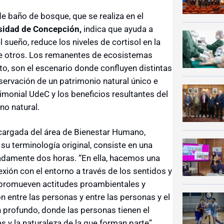
de baño de bosque, que se realiza en el
sidad de Concepción,
indica que ayuda a
 sueño, reduce los niveles de cortisol en la
re otros. Los remanentes de ecosistemas
to, son el escenario donde confluyen distintas
onservación de un patrimonio natural único e
monial UdeC y los beneficios resultantes del
no natural.
argada del área de Bienestar Humano,
n su terminología original, consiste en una
madamente dos horas. “En ella, hacemos una
exión con el entorno a través de los sentidos y
e promueven actitudes proambientales y
ón entre las personas y entre las personas y el
profundo, donde las personas tienen el
 y la naturaleza de la que forman parte”.