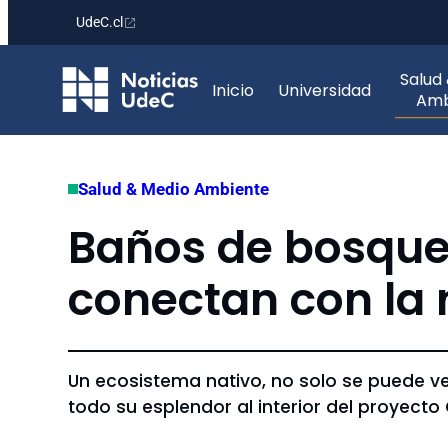
UdeC.cl
Saltar
Salud
al
Inicio
Universidad
Amb
contenido
Salud & Medio Ambiente
Baños de bosque:
conectan con la 
Un ecosistema nativo, no solo se puede ver.
todo su esplendor al interior del proyec