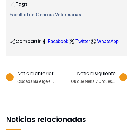
Tags
Facultad de Ciencias Veterinarias
Compartir
Facebook
Twitter
WhatsApp
Noticia anterior
Noticia siguiente
Ciudadanía elige el
Quique Neira y Orquesta
Campanil UdeC para
Sinfónica UdeC hacen
ilustrar nueva tarjeta de
vibrar el Foro en la Escuela
pago del transporte
de Verano 2026
público del Gran
Concepción
Noticias relacionadas