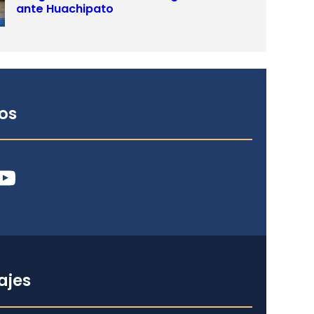
ante Huachipato
os
ube
ajes