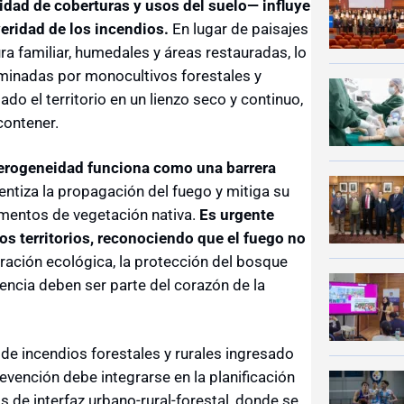
sidad de coberturas y usos del suelo— influye
eridad de los incendios.
En lugar de paisajes
ra familiar, humedales y áreas restauradas, lo
inadas por monocultivos forestales y
o el territorio en un lienzo seco y continuo,
contener.
terogeneidad funciona como una barrera
entiza la propagación del fuego y mitiga su
mentos de vegetación nativa.
Es urgente
 territorios, reconociendo que el fuego no
ración ecológica, la protección del bosque
idencia deben ser parte del corazón de la
 de incendios forestales y rurales ingresado
vención debe integrarse en la planificación
s de interfaz urbano-rural-forestal, donde se