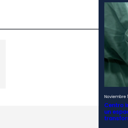
Noviembre 1
Centro i
un espac
transfo