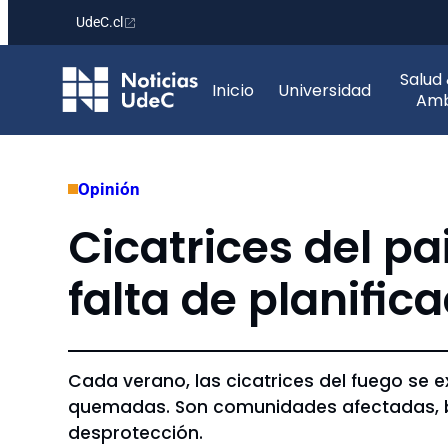
UdeC.cl
Saltar
Salud
al
Inicio
Universidad
Amb
contenido
Opinión
Cicatrices del pa
falta de planific
Cada verano, las cicatrices del fuego se e
quemadas. Son comunidades afectadas, b
desprotección.