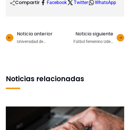
Compartir
Facebook
Twitter
WhatsApp
Noticia anterior
Noticia siguiente
Universidad de
Fútbol femenino UdeC
Concepción proyecta
cerró con excelente
inédita colaboración
actuación su paso por los
científica con China con
Juegos Nacionales
nueva misión a la Fosa de
Universitarios
Atacama
Noticias relacionadas