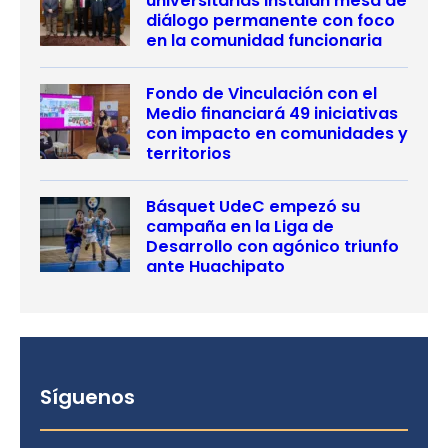
universitarias instalan mesa de
diálogo permanente con foco
en la comunidad funcionaria
Fondo de Vinculación con el
Medio financiará 49 iniciativas
con impacto en comunidades y
territorios
Básquet UdeC empezó su
campaña en la Liga de
Desarrollo con agónico triunfo
ante Huachipato
Síguenos