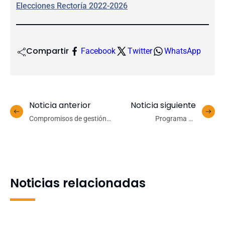
Elecciones Rectoría 2022-2026
Compartir
Facebook
Twitter
WhatsApp
Noticia anterior
Noticia siguiente
Compromisos de gestión
Programa de
declarados y realizados:
Interculturalidad estrena
Dr. Carlos Saavedra
serie audiovisual que
Rubilar
busca sumar saberes al
#ParaSeguirCreciendo
diálogo intercultural
Noticias relacionadas