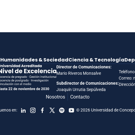
e
Humanidades & Sociedad
Ciencia & Tecnología
Dep
Director de Comunicaciones:
Teléfono
Mario Riveros Monsalve
Correo: 
Subdirector de Comunicaciones:
Dirección
Joaquín Urrutia Sepúlveda
Nosotros
Contacto
uenos en:
© 2026 Universidad de Concep