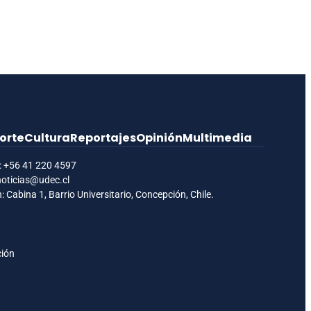
orte
Cultura
Reportajes
Opinión
Multimedia
:
+56 41 220 4597
noticias@udec.cl
: Cabina 1, Barrio Universitario, Concepción, Chile.
ción