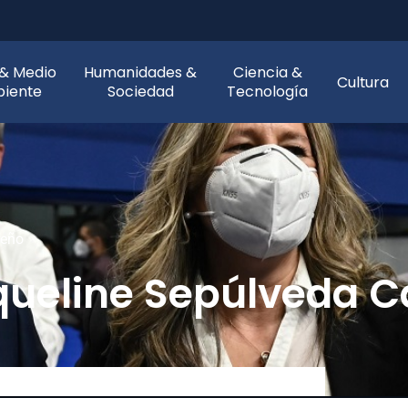
 & Medio
Humanidades &
Ciencia &
Cultura
iente
Sociedad
Tecnología
reño
queline Sepúlveda C