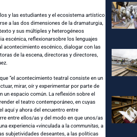
s y las estudiantes y el ecosistema artístico
se a las dos dimensiones de la dramaturgia,
l texto y sus múltiples y heterogéneos
ncia escénica, reflexionarsobre los lenguajes
al acontecimiento escénico, dialogar con las
oras de la escena, directoras y directores,
uez.
que “el acontecimiento teatral consiste en un
uar, mirar, oír y experimentar por parte de
n un espacio común. La reflexión sobre el
render el teatro contemporáneo, en cuyas
el aquí y ahora del encuentro entre
rre entre ellos/as y del modo en que unos/as
 una experiencia «vinculada a la
communitas,
a
as subjetividades deseantes, a las políticas