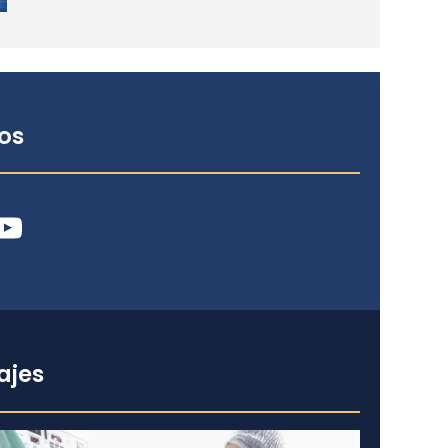
os
ube
ajes