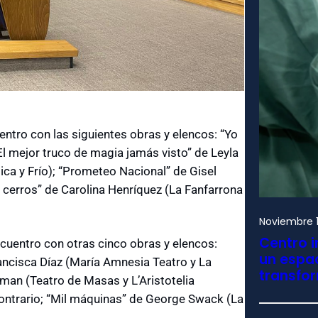
entro con las siguientes obras y elencos: “Yo
El mejor truco de magia jamás visto” de Leyla
ica y Frío); “Prometeo Nacional” de Gisel
 cerros” de Carolina Henríquez (La Fanfarrona
Noviembre 1
Centro i
ncuentro con otras cinco obras y elencos:
un espac
rancisca Díaz (María Amnesia Teatro y La
transfo
lman (Teatro de Masas y L’Aristotelia
 Contrario; “Mil máquinas” de George Swack (La