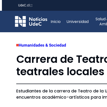
UdeC.cl
Saltar
Salud
al
Inicio
Universidad
Amb
contenido
Humanidades & Sociedad
Carrera de Teat
teatrales locales
Estudiantes de la carrera de Teatro de la
encuentros académico-artísticos para imp