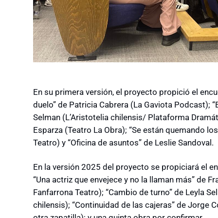
En su primera versión, el proyecto propició el encu
duelo” de Patricia Cabrera (La Gaviota Podcast); “
Selman (L’Aristotelia chilensis/ Plataforma Dramát
Esparza (Teatro La Obra); “Se están quemando los
Teatro) y “Oficina de asuntos” de Leslie Sandoval.
En la versión 2025 del proyecto se propiciará el e
“Una actriz que envejece y no la llaman más” de F
Fanfarrona Teatro); “Cambio de turno” de Leyla Se
chilensis); “Continuidad de las cajeras” de Jorge
otra zapatilla); y una quinta obra por confirmar.