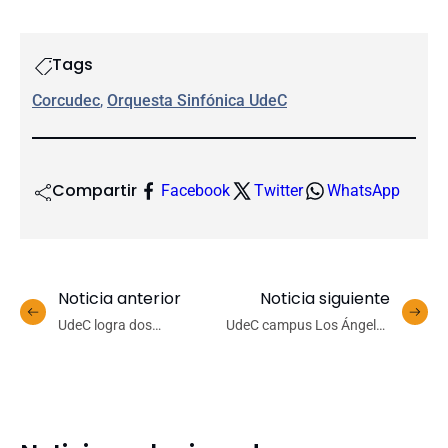
Tags
Corcudec
, 
Orquesta Sinfónica UdeC
Compartir
Facebook
Twitter
WhatsApp
Noticia anterior
Noticia siguiente
UdeC logra dos
UdeC campus Los Ángeles
adjudicaciones en
es sede de ceremonia de
concurso ANID de
certificación en detección
Subvención a la
temprana de consumo de
Instalación en la Academia
drogas y alcohol
2025