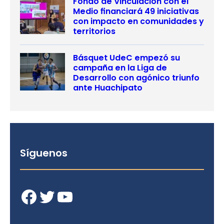
Fondo de Vinculación con el
Medio financiará 49 iniciativas
con impacto en comunidades y
territorios
Básquet UdeC empezó su
campaña en la Liga de
Desarrollo con agónico triunfo
ante Huachipato
Síguenos
Facebook
Twitter
YouTube