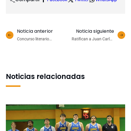
Noticia anterior
Noticia siguiente
Concurso literario
Ratifican a Juan Carlos
Historias que Transforman
Aliste como miembro del
reconoció relatos sobre
Directorio de la
experiencias y realidades
Corporación Universidad
de las mujeres
de Concepción
Noticias relacionadas